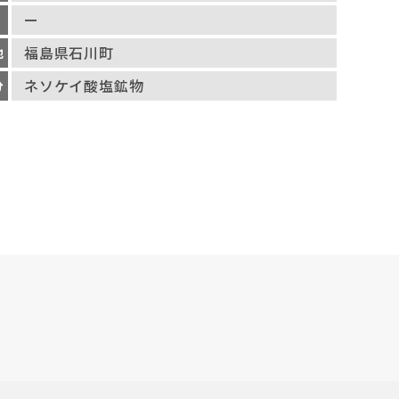
ー
福島県石川町
地
ネソケイ酸塩鉱物
分