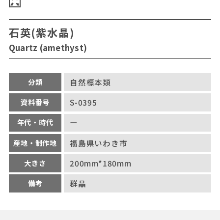
石英(紫水晶)
Quartz (amethyst)
分類
自然標本類
資料番号
S-0395
年代・時代
ー
産地・制作地
福島県いわき市
大きさ
200mm*180mm
備考
群晶