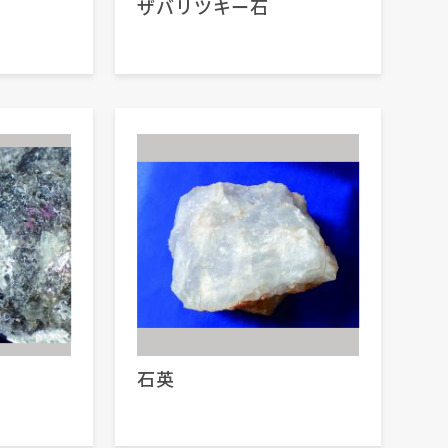
ザバリツキー石
石英