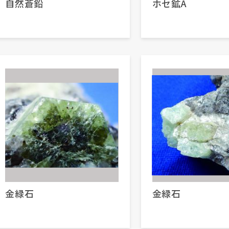
自然蒼鉛
ホセ鉱A
金緑石
金緑石