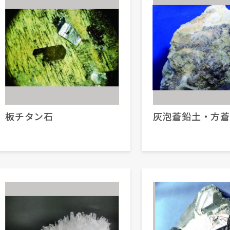
板チタン石
灰泡蒼鉛土・方